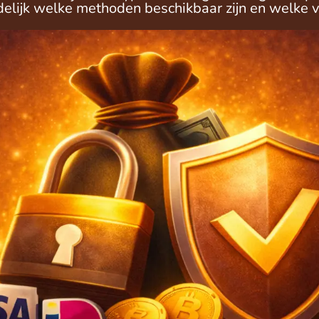
uidelijk welke methoden beschikbaar zijn en welke 