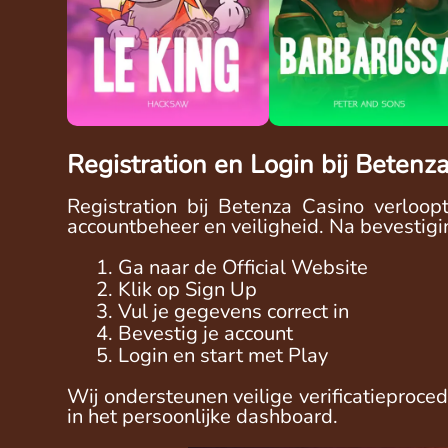
Registration en Login bij Betenz
Registration bij Betenza Casino verloo
accountbeheer en veiligheid. Na bevestigin
Ga naar de Official Website
Klik op Sign Up
Vul je gegevens correct in
Bevestig je account
Login en start met Play
Wij ondersteunen veilige verificatieproce
in het persoonlijke dashboard.