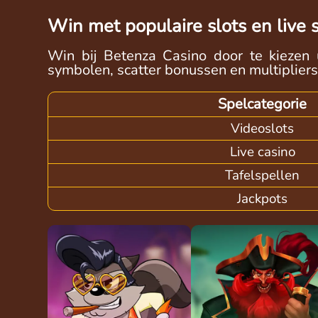
Win met populaire slots en live 
Win bij Betenza Casino door te kiezen u
symbolen, scatter bonussen en multipliers.
Spelcategorie
Videoslots
Live casino
Tafelspellen
Jackpots