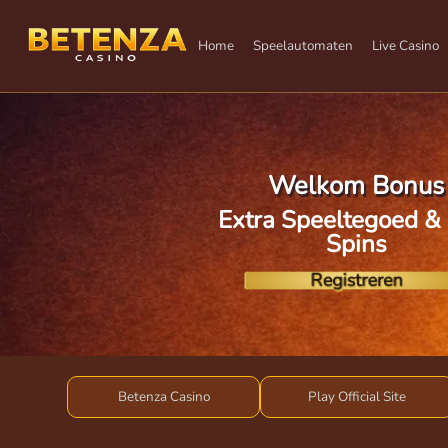
Home
Speelautomaten
Live Casino
Welkom Bonus
Extra Speeltegoed &
Spins
Registreren
Betenza Casino
Play Official Site