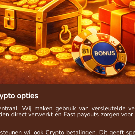
ypto opties
ntraal. Wij maken gebruik van versleutelde ve
en direct verwerkt en Fast payouts zorgen voor 
eunen wij ook Crypto betalingen. Dit geeft spele