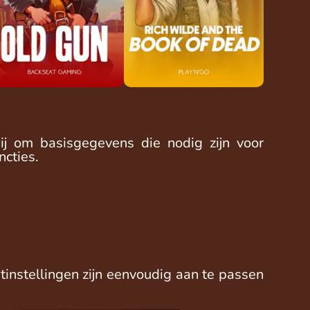
ij om basisgegevens die nodig zijn voor
ncties.
tinstellingen zijn eenvoudig aan te passen